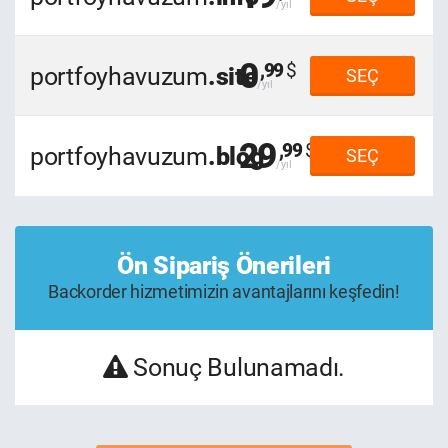
0
,99
portfoyhavuzum
.site
SEÇ
29
,99
portfoyhavuzum
.blog
SEÇ
Ön Sipariş Önerileri
Backorder hizmetimizin avantajlarını keşfedin!
Sonuç Bulunamadı.