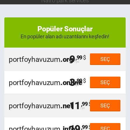
Natro park services
Popüler Sonuçlar
En popüler alan adı uzantılarını keşfedin!
9
,99
portfoyhavuzum
.org
SEÇ
3
,99
portfoyhavuzum
.online
SEÇ
11
,99
portfoyhavuzum
.net
SEÇ
19
,99
portfoyhavuzum
.info
SEÇ